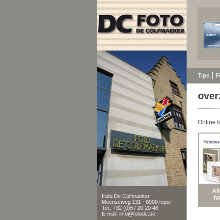
Tips
F
over
Online f
Al
Foto De Colfmaeker
fo
Meenseweg 131 - 8900 Ieper
Tel.: +32 (0)57 20 20 48
E-mail: info@fotodc.be