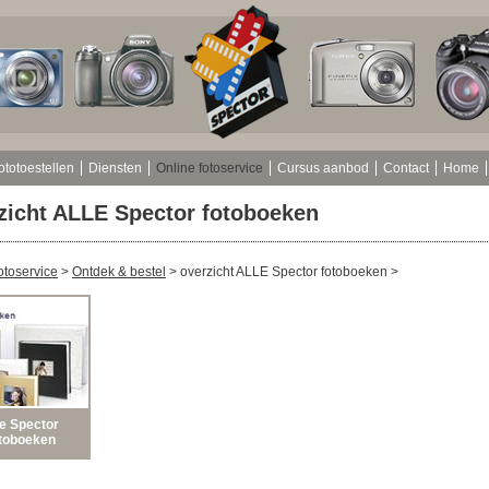
ototoestellen
Diensten
Online fotoservice
Cursus aanbod
Contact
Home
zicht ALLE Spector fotoboeken
otoservice
>
Ontdek & bestel
>
overzicht ALLE Spector fotoboeken
>
le Spector
toboeken