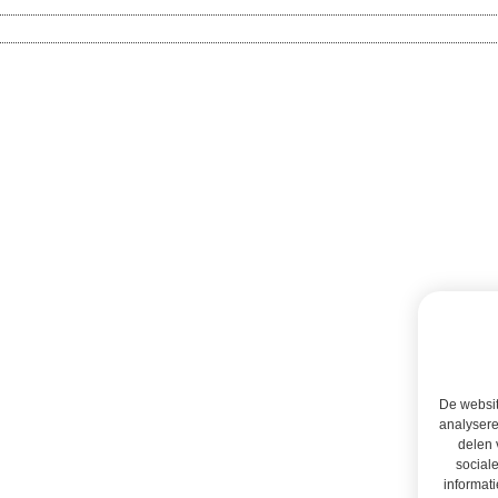
De websit
analysere
delen 
social
informati