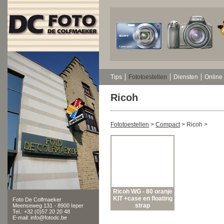
Tips
Fototoestellen
Diensten
Online 
Ricoh
Fototoestellen
>
Compact
>
Ricoh
>
Ricoh WG - 80 oranje
KIT +case en floating
Foto De Colfmaeker
strap
Meenseweg 131 - 8900 Ieper
Tel.: +32 (0)57 20 20 48
E-mail: info@fotodc.be