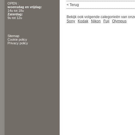
OPEN :
< Terug
woensdag en vrijdag:
14u tot 18u
Zaterdag:
Bekijk ook volgende categorieën van onze
9u tot 12u
Sony
Kodak
Nikon
Fuji
Olympus
Sitemap
Cookie policy
Privacy policy