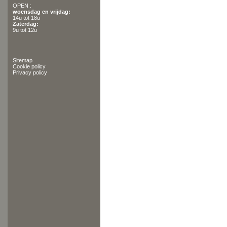
OPEN :
woensdag en vrijdag:
14u tot 18u
Zaterdag:
9u tot 12u
Sitemap
Cookie policy
Privacy policy