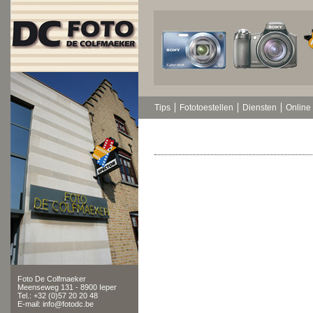
Tips
Fototoestellen
Diensten
Online 
Foto De Colfmaeker
Meenseweg 131 - 8900 Ieper
Tel.: +32 (0)57 20 20 48
E-mail: info@fotodc.be