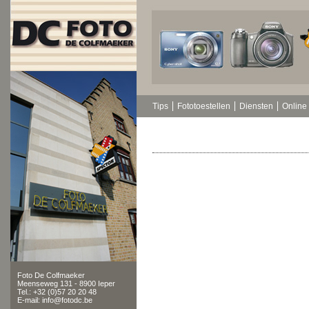
Tips
Fototoestellen
Diensten
Online 
Foto De Colfmaeker
Meenseweg 131 - 8900 Ieper
Tel.: +32 (0)57 20 20 48
E-mail: info@fotodc.be