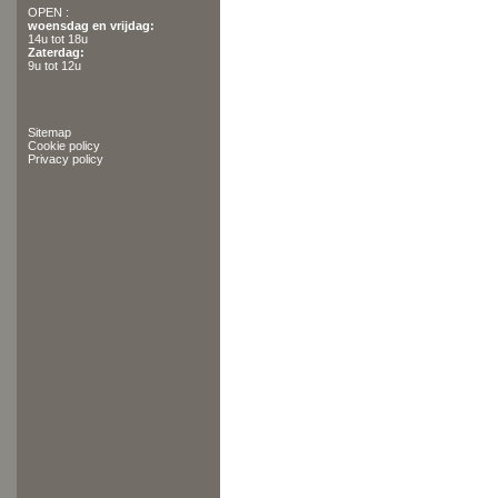
OPEN :
woensdag en vrijdag:
14u tot 18u
Zaterdag:
9u tot 12u
Sitemap
Cookie policy
Privacy policy