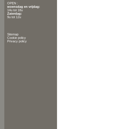
OPEN :
woensdag en vrijdag:
14u tot 18u
Zaterdag:
9u tot 12u
Sitemap
Cookie policy
Privacy policy