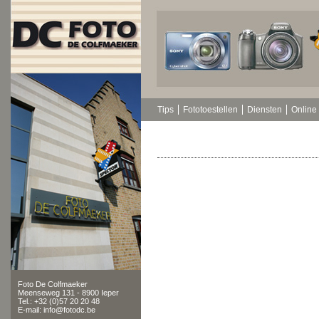
Tips
Fototoestellen
Diensten
Online 
Foto De Colfmaeker
Meenseweg 131 - 8900 Ieper
Tel.: +32 (0)57 20 20 48
E-mail: info@fotodc.be