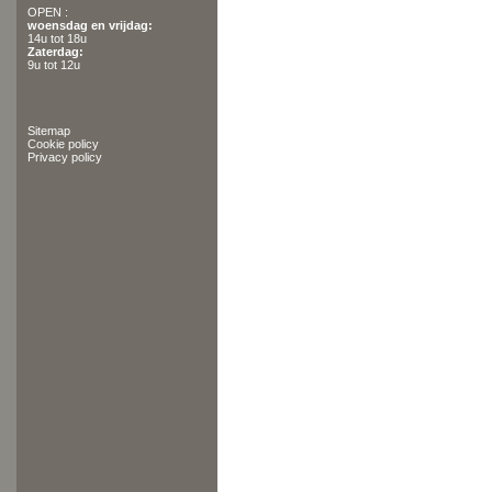
OPEN :
woensdag en vrijdag:
14u tot 18u
Zaterdag:
9u tot 12u
Sitemap
Cookie policy
Privacy policy