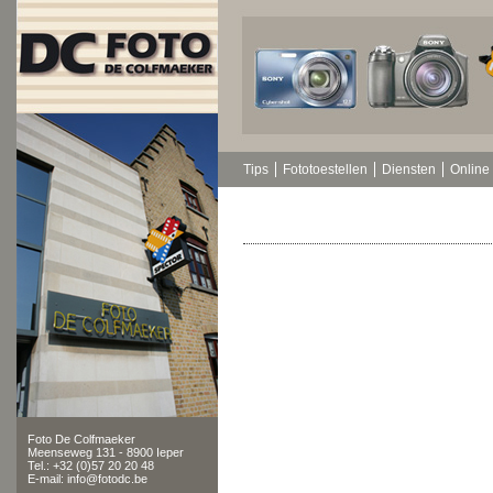
Tips
Fototoestellen
Diensten
Online 
Foto De Colfmaeker
Meenseweg 131 - 8900 Ieper
Tel.: +32 (0)57 20 20 48
E-mail: info@fotodc.be