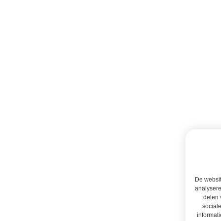
De websit
analysere
delen 
social
informati