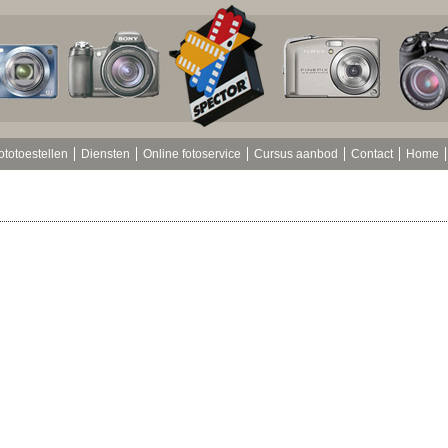
ototoestellen
Diensten
Online fotoservice
Cursus aanbod
Contact
Home