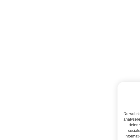
De websit
analysere
delen 
social
informati