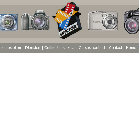
ototoestellen
Diensten
Online fotoservice
Cursus aanbod
Contact
Home