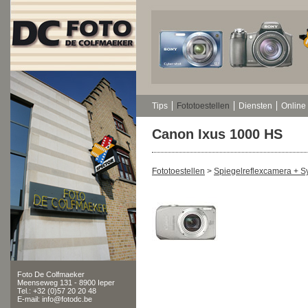
Tips
Fototoestellen
Diensten
Online 
Canon Ixus 1000 HS
Fototoestellen
>
Spiegelreflexcamera + 
Foto De Colfmaeker
Meenseweg 131 - 8900 Ieper
Tel.: +32 (0)57 20 20 48
E-mail: info@fotodc.be