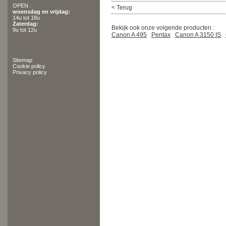
OPEN :
< Terug
woensdag en vrijdag:
14u tot 18u
Zaterdag:
Bekijk ook onze volgende producten :
9u tot 12u
Canon A 495
Pentax
Canon A 3150 IS
Sitemap
Cookie policy
Privacy policy