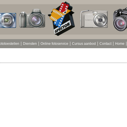
ototoestellen
Diensten
Online fotoservice
Cursus aanbod
Contact
Home