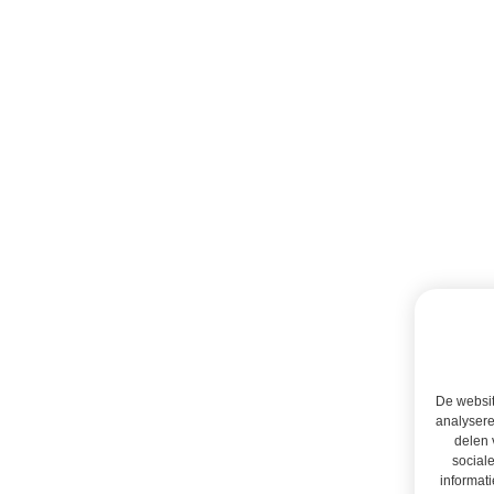
De websit
analysere
delen 
social
informati