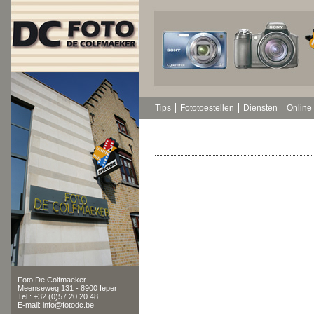
Tips
Fototoestellen
Diensten
Online 
Foto De Colfmaeker
Meenseweg 131 - 8900 Ieper
Tel.: +32 (0)57 20 20 48
E-mail: info@fotodc.be