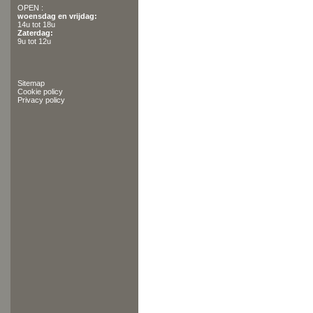
OPEN :
woensdag en vrijdag:
14u tot 18u
Zaterdag:
9u tot 12u
Sitemap
Cookie policy
Privacy policy