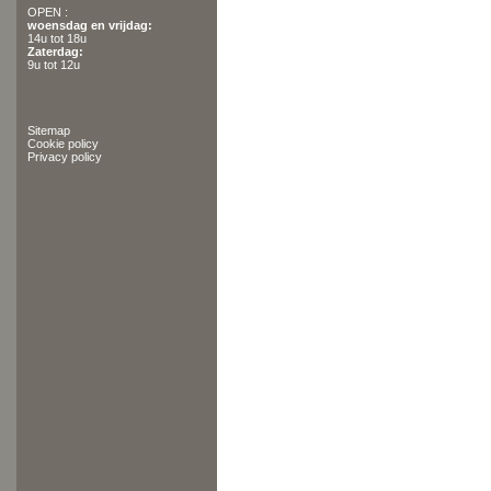
OPEN :
woensdag en vrijdag:
14u tot 18u
Zaterdag:
9u tot 12u
Sitemap
Cookie policy
Privacy policy