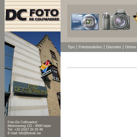
Tips
Fototoestellen
Diensten
Online 
Foto De Colfmaeker
Meenseweg 131 - 8900 Ieper
Tel.: +32 (0)57 20 20 48
E-mail: info@fotodc.be