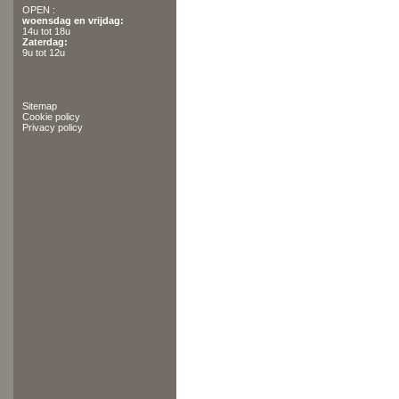
OPEN :
woensdag en vrijdag:
14u tot 18u
Zaterdag:
9u tot 12u
Sitemap
Cookie policy
Privacy policy