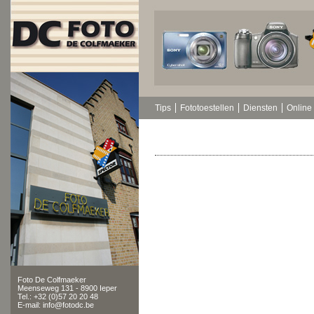
Tips
Fototoestellen
Diensten
Online 
Foto De Colfmaeker
Meenseweg 131 - 8900 Ieper
Tel.: +32 (0)57 20 20 48
E-mail: info@fotodc.be