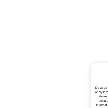
De websit
analysere
delen 
social
informati