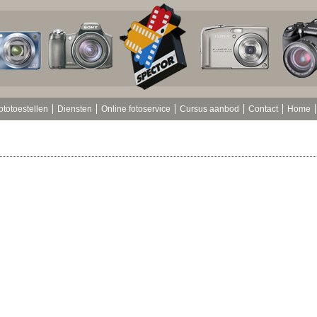
ototoestellen
Diensten
Online fotoservice
Cursus aanbod
Contact
Home