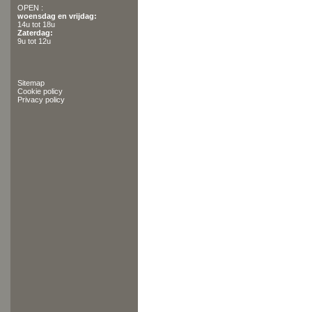
OPEN :
woensdag en vrijdag:
14u tot 18u
Zaterdag:
9u tot 12u
Sitemap
Cookie policy
Privacy policy