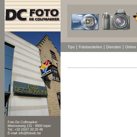
Tips
Fototoestellen
Diensten
Online 
Foto De Colfmaeker
Meenseweg 131 - 8900 Ieper
Tel.: +32 (0)57 20 20 48
E-mail: info@fotodc.be