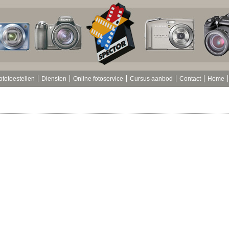
ototoestellen
Diensten
Online fotoservice
Cursus aanbod
Contact
Home