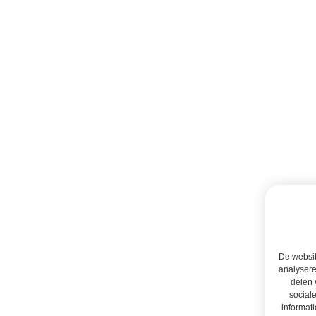
De websit
analysere
delen 
social
informati