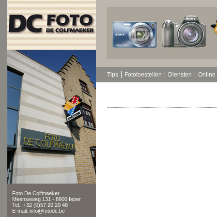
Tips
Fototoestellen
Diensten
Online 
Foto De Colfmaeker
Meenseweg 131 - 8900 Ieper
Tel.: +32 (0)57 20 20 48
E-mail: info@fotodc.be