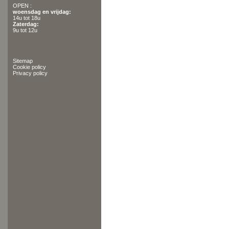
OPEN :
woensdag en vrijdag:
14u tot 18u
Zaterdag:
9u tot 12u
Sitemap
Cookie policy
Privacy policy