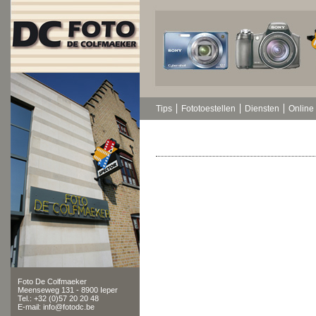
Tips
Fototoestellen
Diensten
Online 
Foto De Colfmaeker
Meenseweg 131 - 8900 Ieper
Tel.: +32 (0)57 20 20 48
E-mail: info@fotodc.be