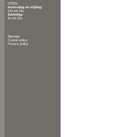
OPEN :
woensdag en vrijdag:
14u tot 18u
Zaterdag:
9u tot 12u
Sitemap
Cookie policy
Privacy policy