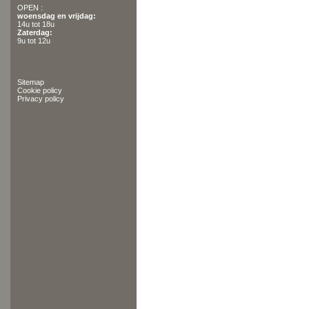
OPEN :
woensdag en vrijdag:
14u tot 18u
Zaterdag:
9u tot 12u
Sitemap
Cookie policy
Privacy policy