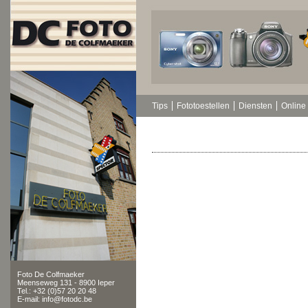
Tips
Fototoestellen
Diensten
Online 
Foto De Colfmaeker
Meenseweg 131 - 8900 Ieper
Tel.: +32 (0)57 20 20 48
E-mail: info@fotodc.be