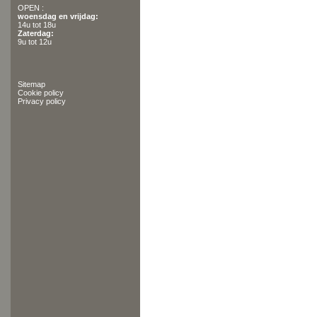
OPEN :
woensdag en vrijdag:
14u tot 18u
Zaterdag:
9u tot 12u
Sitemap
Cookie policy
Privacy policy