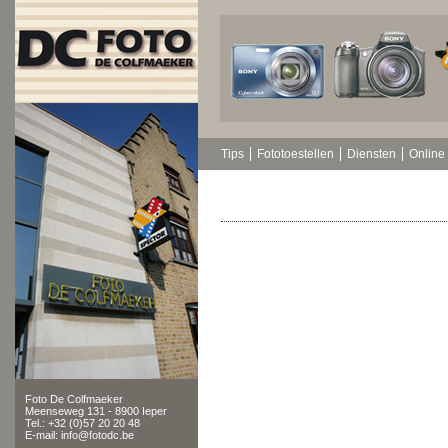
Tips
Fototoestellen
Diensten
Online 
Foto De Colfmaeker
Meenseweg 131 - 8900 Ieper
Tel.: +32 (0)57 20 20 48
E-mail: info@fotodc.be