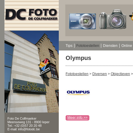
Tips
Fototoestellen
Diensten
Online 
Olympus
Fototoestellen
>
Diversen
>
Objectieven
Meer info >>
Foto De Colfmaeker
Meenseweg 131 - 8900 Ieper
Tel.: +32 (0)57 20 20 48
E-mail: info@fotodc.be