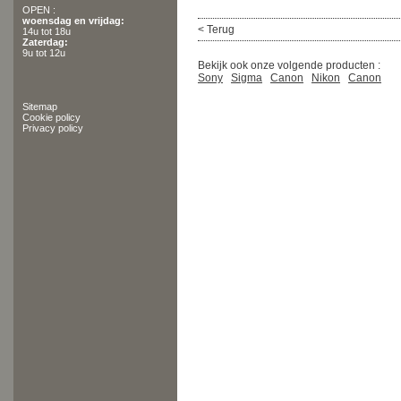
OPEN :
woensdag en vrijdag:
< Terug
14u tot 18u
Zaterdag:
9u tot 12u
Bekijk ook onze volgende producten :
Sony
Sigma
Canon
Nikon
Canon
Sitemap
Cookie policy
Privacy policy