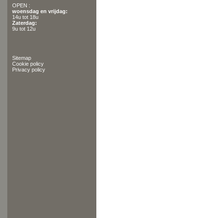
OPEN :
woensdag en vrijdag:
14u tot 18u
Zaterdag:
9u tot 12u
Sitemap
Cookie policy
Privacy policy