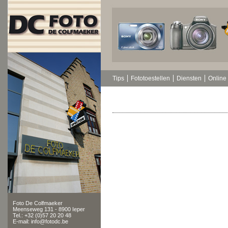
Tips
Fototoestellen
Diensten
Online 
Foto De Colfmaeker
Meenseweg 131 - 8900 Ieper
Tel.: +32 (0)57 20 20 48
E-mail: info@fotodc.be