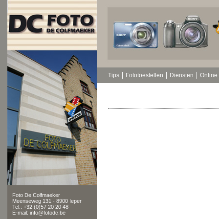
Tips
Fototoestellen
Diensten
Online 
Foto De Colfmaeker
Meenseweg 131 - 8900 Ieper
Tel.: +32 (0)57 20 20 48
E-mail: info@fotodc.be