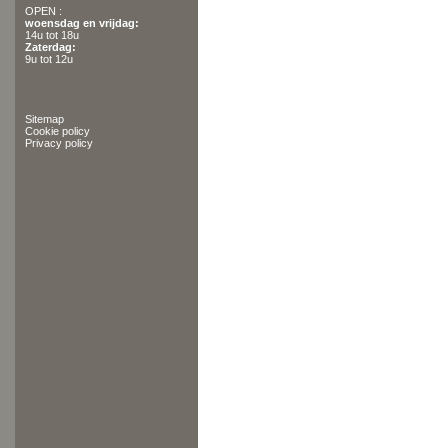
OPEN :
woensdag en vrijdag:
14u tot 18u
Zaterdag:
9u tot 12u
Sitemap
Cookie policy
Privacy policy