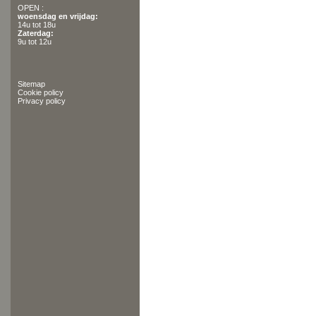
OPEN :
woensdag en vrijdag:
14u tot 18u
Zaterdag:
9u tot 12u
Sitemap
Cookie policy
Privacy policy