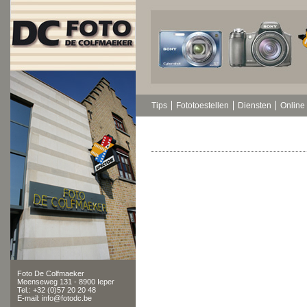
Tips
Fototoestellen
Diensten
Online 
Foto De Colfmaeker
Meenseweg 131 - 8900 Ieper
Tel.: +32 (0)57 20 20 48
E-mail: info@fotodc.be