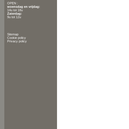
OPEN :
woensdag en vrijdag:
14u tot 18u
Zaterdag:
9u tot 12u
Sitemap
Cookie policy
Privacy policy