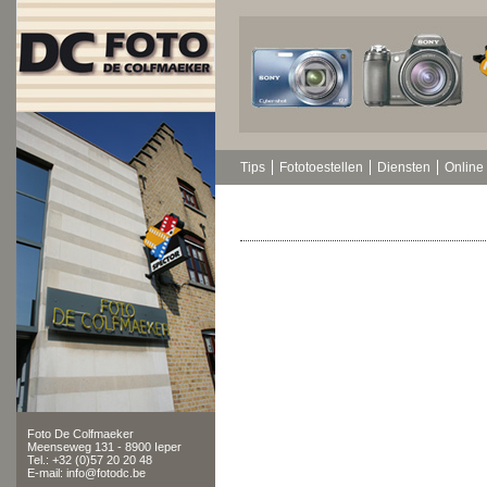
Tips
Fototoestellen
Diensten
Online 
Foto De Colfmaeker
Meenseweg 131 - 8900 Ieper
Tel.: +32 (0)57 20 20 48
E-mail: info@fotodc.be