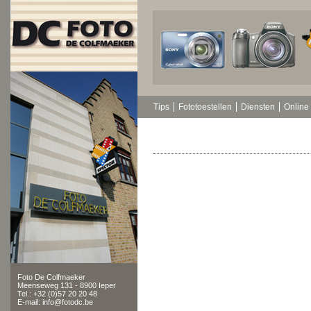
Tips
Fototoestellen
Diensten
Online 
Foto De Colfmaeker
Meenseweg 131 - 8900 Ieper
Tel.: +32 (0)57 20 20 48
E-mail: info@fotodc.be