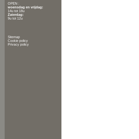
OPEN :
woensdag en vrijdag:
14u tot 18u
Zaterdag:
9u tot 12u
Sitemap
Cookie policy
Privacy policy