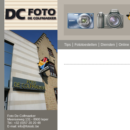
Tips
Fototoestellen
Diensten
Online 
Foto De Colfmaeker
Meenseweg 131 - 8900 Ieper
Tel.: +32 (0)57 20 20 48
E-mail: info@fotodc.be