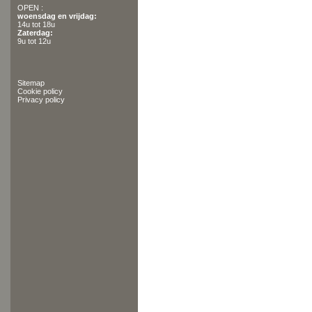
OPEN :
woensdag en vrijdag:
14u tot 18u
Zaterdag:
9u tot 12u
Sitemap
Cookie policy
Privacy policy