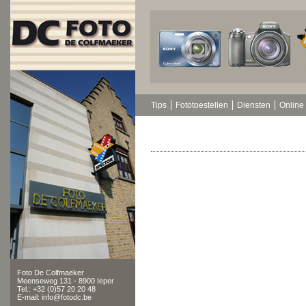
Tips
Fototoestellen
Diensten
Online 
Foto De Colfmaeker
Meenseweg 131 - 8900 Ieper
Tel.: +32 (0)57 20 20 48
E-mail: info@fotodc.be