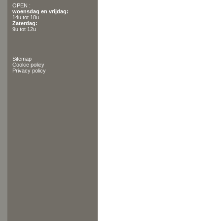
OPEN :
woensdag en vrijdag:
14u tot 18u
Zaterdag:
9u tot 12u
Sitemap
Cookie policy
Privacy policy