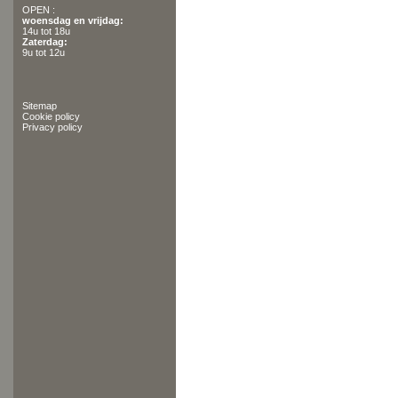
OPEN :
woensdag en vrijdag:
14u tot 18u
Zaterdag:
9u tot 12u
Sitemap
Cookie policy
Privacy policy