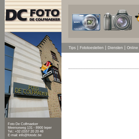
Tips
Fototoestellen
Diensten
Online 
Foto De Colfmaeker
Meenseweg 131 - 8900 Ieper
Tel.: +32 (0)57 20 20 48
E-mail: info@fotodc.be