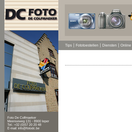
Tips
Fototoestellen
Diensten
Online 
Foto De Colfmaeker
Meenseweg 131 - 8900 Ieper
Tel.: +32 (0)57 20 20 48
E-mail: info@fotodc.be