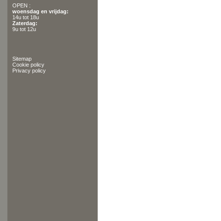
OPEN :
woensdag en vrijdag:
14u tot 18u
Zaterdag:
9u tot 12u
Sitemap
Cookie policy
Privacy policy