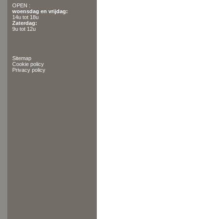
OPEN :
woensdag en vrijdag:
14u tot 18u
Zaterdag:
9u tot 12u
Sitemap
Cookie policy
Privacy policy