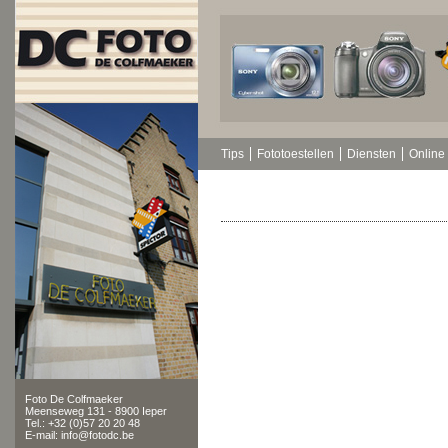
Tips
Fototoestellen
Diensten
Online 
Foto De Colfmaeker
Meenseweg 131 - 8900 Ieper
Tel.: +32 (0)57 20 20 48
E-mail: info@fotodc.be