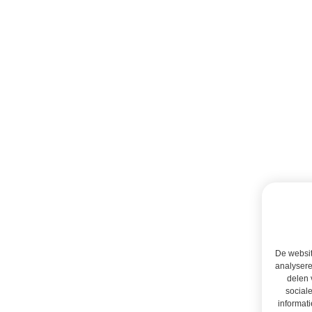
De websit
analysere
delen 
social
informati