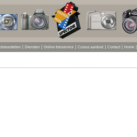
ototoestellen
Diensten
Online fotoservice
Cursus aanbod
Contact
Home