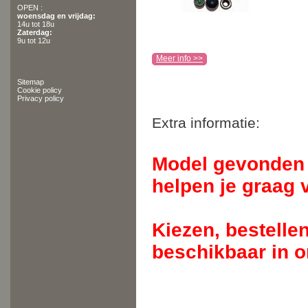
OPEN :
woensdag en vrijdag:
14u tot 18u
Zaterdag:
9u tot 12u
Meer info >>
Sitemap
Cookie policy
Privacy policy
Extra informatie:
Model gevonden 
helpen je graag 
Kiezen, bestelle
beschikbaar in o