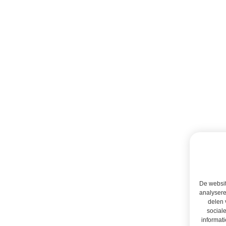
De websit
analysere
delen 
social
informati