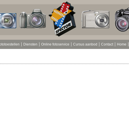
ototoestellen
Diensten
Online fotoservice
Cursus aanbod
Contact
Home