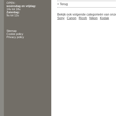
OPEN :
< Terug
woensdag en vrijdag:
14u tot 18u
Zaterdag:
Bekijk ook volgende categorieën van onze
9u tot 12u
Sony
Canon
Ricoh
Nikon
Kodak
Sitemap
Cookie policy
Privacy policy