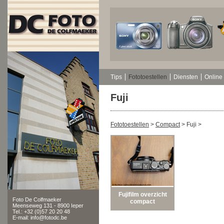
Tips
Fototoestellen
Diensten
Online 
Fuji
Fototoestellen
>
Compact
>
Fuji
>
Fujifilm overzicht
Foto De Colfmaeker
compact
Meenseweg 131 - 8900 Ieper
Tel.: +32 (0)57 20 20 48
E-mail: info@fotodc.be