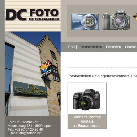
Tips
Fototoestellen
Diensten
Online 
Fototoestellen
>
Spiegelreflexcamera + 
Website Pentax
digitale
Foto De Colfmaeker
reflexcamera's
Meenseweg 131 - 8900 Ieper
Tel.: +32 (0)57 20 20 48
E-mail: info@fotodc.be