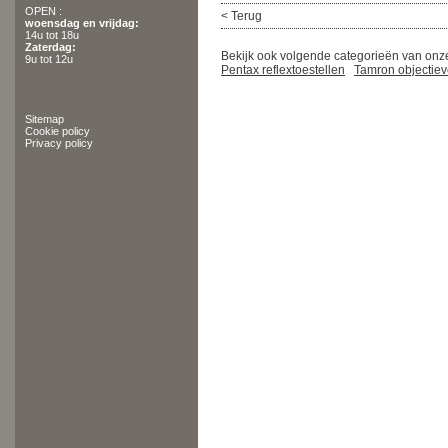
OPEN :
< Terug
woensdag en vrijdag:
14u tot 18u
Zaterdag:
Bekijk ook volgende categorieën van onze
9u tot 12u
Pentax reflextoestellen
Tamron objectie
Sitemap
Cookie policy
Privacy policy